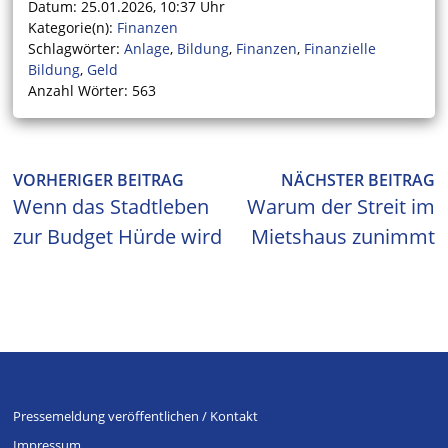
Datum: 25.01.2026, 10:37 Uhr
Kategorie(n):
Finanzen
Schlagwörter:
Anlage
,
Bildung
,
Finanzen
,
Finanzielle
Bildung
,
Geld
Anzahl Wörter: 563
Beitragsnavigation
Vorheriger
N
VORHERIGER BEITRAG
NÄCHSTER BEITRAG
Beitrag:
Be
Wenn das Stadtleben
Warum der Streit im
zur Budget Hürde wird
Mietshaus zunimmt
Pressemeldung veröffentlichen / Kontakt
Impressum